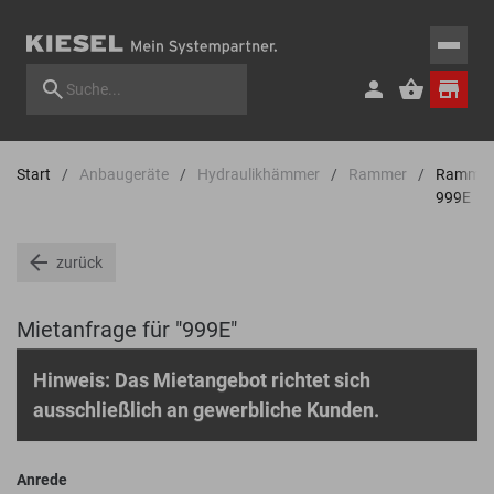
Start
Anbaugeräte
Hydraulikhämmer
Rammer
Rammer
999E
zurück
Mietanfrage für "999E"
Hinweis: Das Mietangebot richtet sich
ausschließlich an gewerbliche Kunden.
Anrede