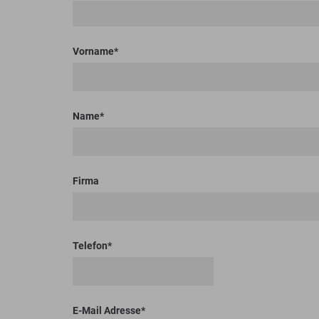
Bodenplaner
Toolboxen
Erdbohrer
Lasthaken
Vorname
Name
Firma
Telefon
E-Mail Adresse