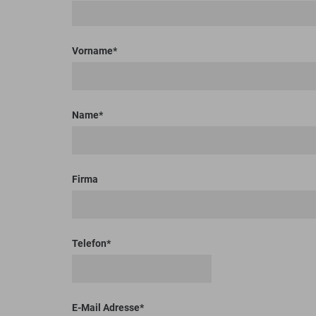
Bodenplaner
Toolboxen
Erdbohrer
Lasthaken
Vorname
Name
Firma
Telefon
E-Mail Adresse