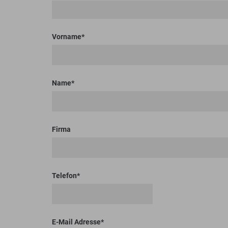
Bodenplaner
Toolboxen
Erdbohrer
Lasthaken
Vorname
Name
Firma
Telefon
E-Mail Adresse