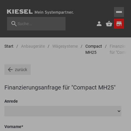
Start
Anbaugeräte
Wägesysteme
Compact
Finanzieru
MH25
für "Compa
zurück
Finanzierungsanfrage für "Compact MH25"
Anrede
Vorname