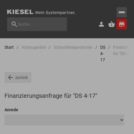
Start
Anbaugeräte
Schaufelseparatoren
DS
Finanzieru
4-
für "DS 4-1
17
zurück
Finanzierungsanfrage für "DS 4-17"
Anrede