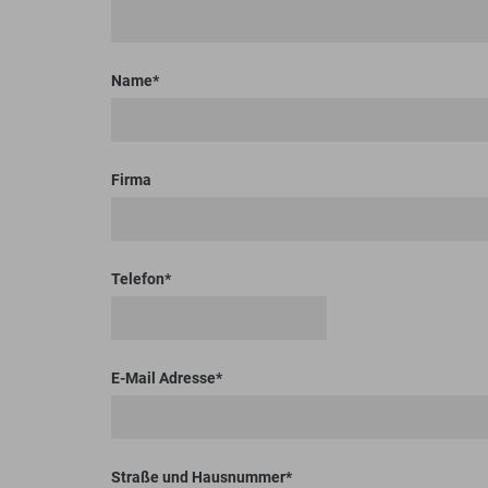
Bodenplaner
Toolboxen
Erdbohrer
Lasthaken
Name
Firma
Telefon
E-Mail Adresse
Straße und Hausnummer