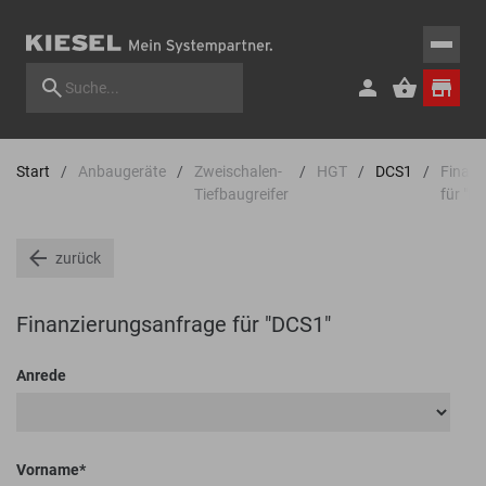
Start
Anbaugeräte
Zweischalen-
HGT
DCS1
Finanz
Tiefbaugreifer
für "D
zurück
Finanzierungsanfrage für "DCS1"
Anrede
Vorname