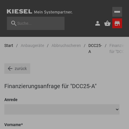
Start
Anbaugeräte
Abbruchscheren
DCC25-
Finanzier
A
für "DCC25
zurück
Finanzierungsanfrage für "DCC25-A"
Anrede
Vorname