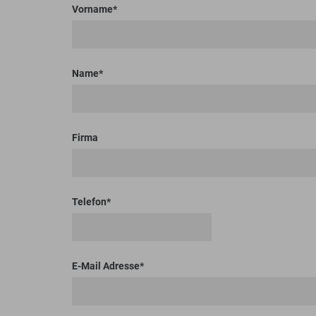
Bodenplaner
Toolboxen
Erdbohrer
Lasthaken
Vorname
Name
Firma
Telefon
E-Mail Adresse