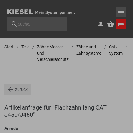
Start
Teile
Zähne Messer
Zähne und
Cat J-
Z
und
Zahnsysteme
System
Verschleißschutz
zurück
Artikelanfrage für "Flachzahn lang CAT
J450/J460"
Anrede