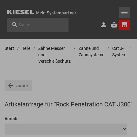
Start
Teile
Zähne Messer
Zähne und
Cat J-
Z
und
Zahnsysteme
System
Verschleißschutz
zurück
Artikelanfrage für "Rock Penetration CAT J300"
Anrede