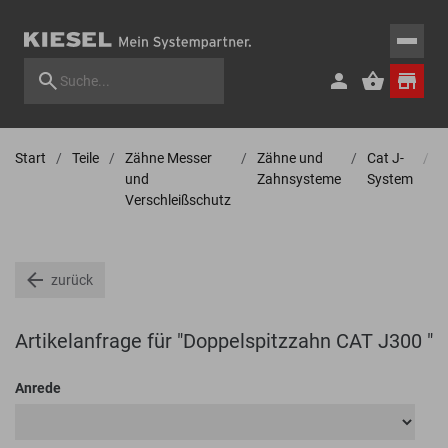
Start
Teile
Zähne Messer
Zähne und
Cat J-
Z
und
Zahnsysteme
System
Verschleißschutz
zurück
Artikelanfrage für "Doppelspitzzahn CAT J300 "
Anrede