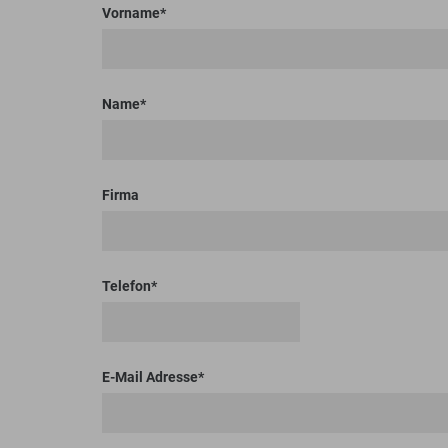
Bodenplaner
Toolboxen
Erdbohrer
Lasthaken
Vorname
Name
Firma
Telefon
E-Mail Adresse