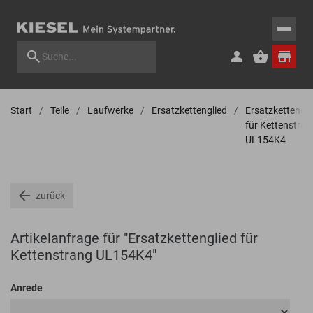
Start
Teile
Laufwerke
Ersatzkettenglied
Ersatzkettengli
für Kettenstran
UL154K4
zurück
Artikelanfrage für "Ersatzkettenglied für
Kettenstrang UL154K4"
Anrede