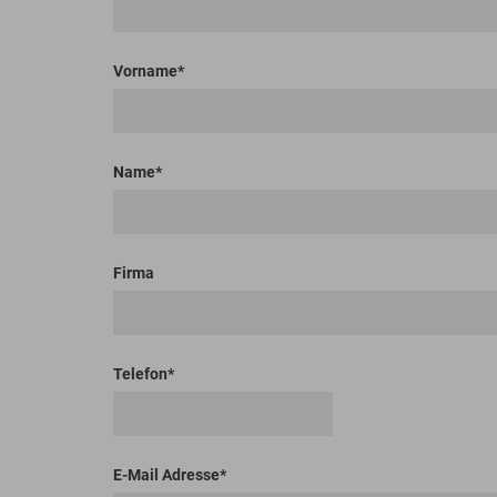
Bodenplaner
Toolboxen
Erdbohrer
Lasthaken
Vorname
Name
Firma
Telefon
E-Mail Adresse