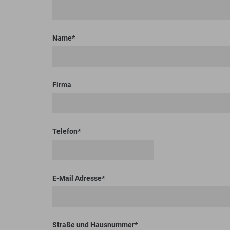
Bodenplaner
Toolboxen
Erdbohrer
Lasthaken
Name
Firma
Telefon
E-Mail Adresse
Straße und Hausnummer