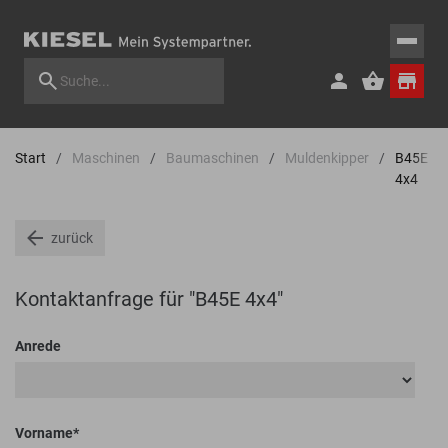
Start
Maschinen
Baumaschinen
Muldenkipper
B45E
4x4
zurück
Kontaktanfrage für "B45E 4x4"
Anrede
Vorname