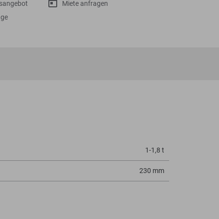
gsangebot
Miete anfragen
age
1-1,8 t
230 mm