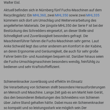
Walter Eisl.
Aktuell befinden sich in Nürnberg fünf Fuchs-Maschinen auf dem
Recyclingplatz: Ein
MHL360
, zwei
MHL350
sowie zwei
MHL335
kümmern sich dort um Umschlag und Weiterverarbeitung des
angelieferten Materials. Der jüngste MHL350 der Serie F ist bei der
Bestückung des Schredders eingesetzt, an dieser Stelle sind
Schnelligkeit und Zuverlässigkeit besonders gefragt. Die
Maschinenführer fahren die Fuchs-Maschinen sehr gerne. Laut
Anke Schwald liegt das unter anderem am Komfort in der Kabine,
an deren Ergonomie und Geräumigkeit, die auch für sehr große
Fahrer beim Ein- und Aussteigen bequem ist. Darüber hinaus seien
die Fuchs-Umschlagmaschinen besonders wendig, feinfühlig zu
bedienen und sehr Kraftstoffeffizient.
Schienenknacker zuverlässig und effektiv im Einsatz
Die Verarbeitung von Schienen stellt besondere Herausforderungen
an Mensch und Maschine. Lange Zeit gab es am Markt kein Gerät,
das den besonderen Belastungen des Schneidens von Schienen
über Jahre Stand gehalten hätte. Dabei muss ein Schienenknacker
so kompakt und so leistungsstark wie möglich sein.Der