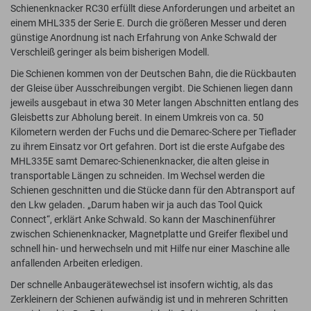
Schienenknacker RC30 erfüllt diese Anforderungen und arbeitet an
einem MHL335 der Serie E. Durch die größeren Messer und deren
günstige Anordnung ist nach Erfahrung von Anke Schwald der
Verschleiß geringer als beim bisherigen Modell.
Die Schienen kommen von der Deutschen Bahn, die die Rückbauten
der Gleise über Ausschreibungen vergibt. Die Schienen liegen dann
jeweils ausgebaut in etwa 30 Meter langen Abschnitten entlang des
Gleisbetts zur Abholung bereit. In einem Umkreis von ca. 50
Kilometern werden der Fuchs und die Demarec-Schere per Tieflader
zu ihrem Einsatz vor Ort gefahren. Dort ist die erste Aufgabe des
MHL335E samt Demarec-Schienenknacker, die alten gleise in
transportable Längen zu schneiden. Im Wechsel werden die
Schienen geschnitten und die Stücke dann für den Abtransport auf
den Lkw geladen. „Darum haben wir ja auch das Tool Quick
Connect“, erklärt Anke Schwald. So kann der Maschinenführer
zwischen Schienenknacker, Magnetplatte und Greifer flexibel und
schnell hin- und herwechseln und mit Hilfe nur einer Maschine alle
anfallenden Arbeiten erledigen.
Der schnelle Anbaugerätewechsel ist insofern wichtig, als das
Zerkleinern der Schienen aufwändig ist und in mehreren Schritten