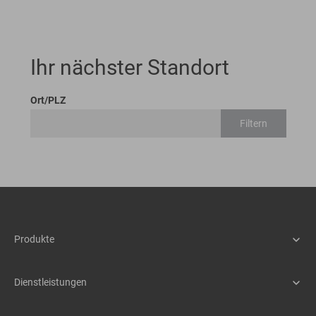
Ihr nächster Standort
Ort/PLZ
Filtern
Produkte
Maschinen
Assistenzsysteme
Dienstleistungen
Schnellwechselsysteme
Service
Anbaugeräte