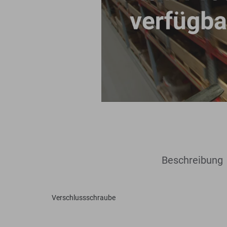
Bodenplaner
Toolboxen
Erdbohrer
Lasthaken
Beschreibung
Verschlussschraube