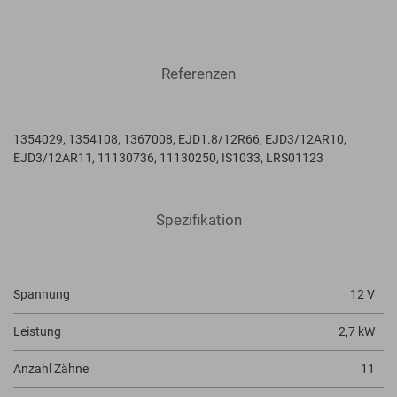
Referenzen
1354029, 1354108, 1367008, EJD1.8/12R66, EJD3/12AR10,
EJD3/12AR11, 11130736, 11130250, IS1033, LRS01123
Spezifikation
Spannung
12 V
Leistung
2,7 kW
Anzahl Zähne
11