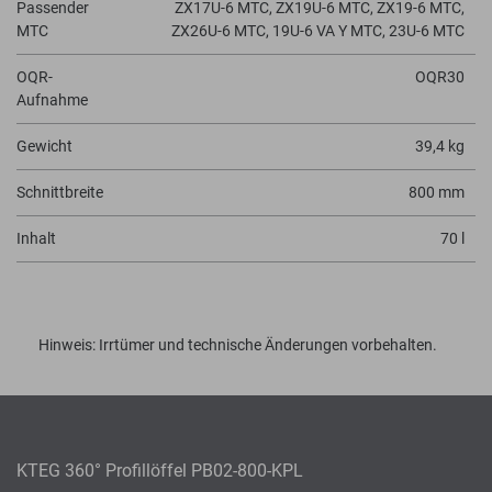
Passender
ZX17U-6 MTC, ZX19U-6 MTC, ZX19-6 MTC,
MTC
ZX26U-6 MTC, 19U-6 VA Y MTC, 23U-6 MTC
OQR-
OQR30
Aufnahme
Gewicht
39,4 kg
Schnittbreite
800 mm
Inhalt
70 l
Hinweis: Irrtümer und technische Änderungen vorbehalten.
KTEG 360° Profillöffel PB02-800-KPL