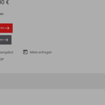
00 €
ten
ren
en
gsangebot
Miete anfragen
age