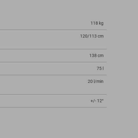
118 kg
120/113 cm
138 cm
75 l
20 l/min
+/- 12°