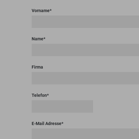
Bodenplaner
Toolboxen
Erdbohrer
Lasthaken
Vorname
Name
Firma
Telefon
E-Mail Adresse