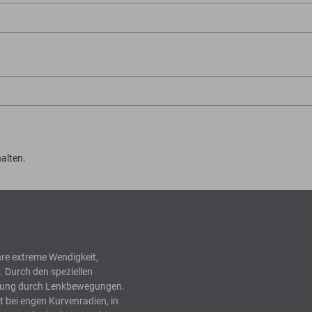
alten.
hre extreme Wendigkeit,
. Durch den speziellen
ebung durch Lenkbewegungen.
t bei engen Kurvenradien, in