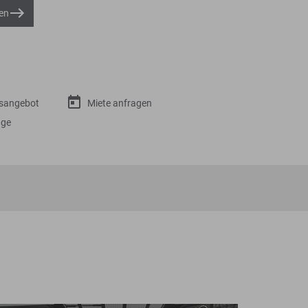
en
gsangebot
Miete anfragen
age