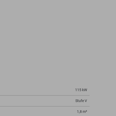
115 kW
Stufe V
1,8 m³