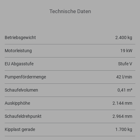
Technische Daten
Betriebsgewicht
2.400 kg
Motorleistung
19 kW
EU Abgasstufe
Stufe V
Pumpenfördermenge
42 l/min
Schaufelvolumen
0,41 m³
Auskipphöhe
2.144 mm
Schaufeldrehpunkt
2.964 mm
Kipplast gerade
1.700 kg