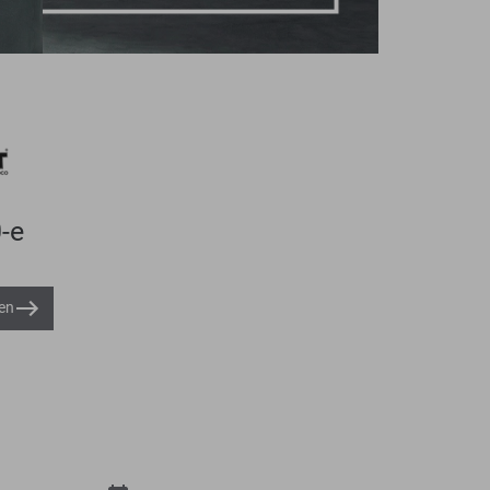
-e
en