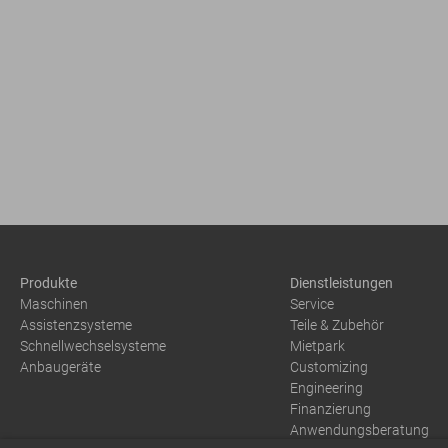
Produkte
Dienstleistungen
Maschinen
Service
Assistenzsysteme
Teile & Zubehör
Schnellwechselsysteme
Mietpark
Anbaugeräte
Customizing
Engineering
Finanzierung
Anwendungsberatung