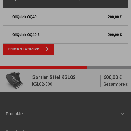
Produkte
Maschinen
Assistenzsysteme